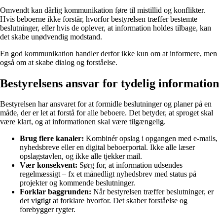
Omvendt kan dårlig kommunikation føre til mistillid og konflikter.
Hvis beboerne ikke forstår, hvorfor bestyrelsen træffer bestemte
beslutninger, eller hvis de oplever, at information holdes tilbage, kan
det skabe unødvendig modstand.
En god kommunikation handler derfor ikke kun om at informere, men
også om at skabe dialog og forståelse.
Bestyrelsens ansvar for tydelig information
Bestyrelsen har ansvaret for at formidle beslutninger og planer på en
måde, der er let at forstå for alle beboere. Det betyder, at sproget skal
være klart, og at informationen skal være tilgængelig.
Brug flere kanaler:
Kombinér opslag i opgangen med e-mails,
nyhedsbreve eller en digital beboerportal. Ikke alle læser
opslagstavlen, og ikke alle tjekker mail.
Vær konsekvent:
Sørg for, at information udsendes
regelmæssigt – fx et månedligt nyhedsbrev med status på
projekter og kommende beslutninger.
Forklar baggrunden:
Når bestyrelsen træffer beslutninger, er
det vigtigt at forklare hvorfor. Det skaber forståelse og
forebygger rygter.