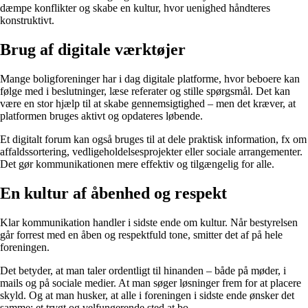
dæmpe konflikter og skabe en kultur, hvor uenighed håndteres
konstruktivt.
Brug af digitale værktøjer
Mange boligforeninger har i dag digitale platforme, hvor beboere kan
følge med i beslutninger, læse referater og stille spørgsmål. Det kan
være en stor hjælp til at skabe gennemsigtighed – men det kræver, at
platformen bruges aktivt og opdateres løbende.
Et digitalt forum kan også bruges til at dele praktisk information, fx om
affaldssortering, vedligeholdelsesprojekter eller sociale arrangementer.
Det gør kommunikationen mere effektiv og tilgængelig for alle.
En kultur af åbenhed og respekt
Klar kommunikation handler i sidste ende om kultur. Når bestyrelsen
går forrest med en åben og respektfuld tone, smitter det af på hele
foreningen.
Det betyder, at man taler ordentligt til hinanden – både på møder, i
mails og på sociale medier. At man søger løsninger frem for at placere
skyld. Og at man husker, at alle i foreningen i sidste ende ønsker det
samme: et trygt og velfungerende sted at bo.