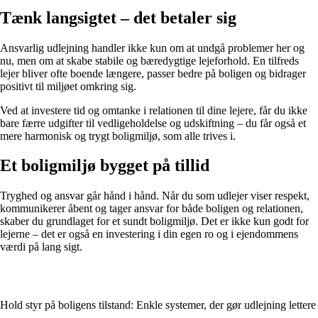
Tænk langsigtet – det betaler sig
Ansvarlig udlejning handler ikke kun om at undgå problemer her og
nu, men om at skabe stabile og bæredygtige lejeforhold. En tilfreds
lejer bliver ofte boende længere, passer bedre på boligen og bidrager
positivt til miljøet omkring sig.
Ved at investere tid og omtanke i relationen til dine lejere, får du ikke
bare færre udgifter til vedligeholdelse og udskiftning – du får også et
mere harmonisk og trygt boligmiljø, som alle trives i.
Et boligmiljø bygget på tillid
Tryghed og ansvar går hånd i hånd. Når du som udlejer viser respekt,
kommunikerer åbent og tager ansvar for både boligen og relationen,
skaber du grundlaget for et sundt boligmiljø. Det er ikke kun godt for
lejerne – det er også en investering i din egen ro og i ejendommens
værdi på lang sigt.
Hold styr på boligens tilstand: Enkle systemer, der gør udlejning lettere