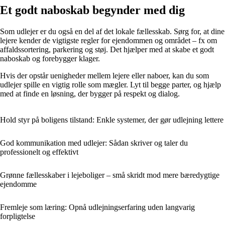
Et godt naboskab begynder med dig
Som udlejer er du også en del af det lokale fællesskab. Sørg for, at dine
lejere kender de vigtigste regler for ejendommen og området – fx om
affaldssortering, parkering og støj. Det hjælper med at skabe et godt
naboskab og forebygger klager.
Hvis der opstår uenigheder mellem lejere eller naboer, kan du som
udlejer spille en vigtig rolle som mægler. Lyt til begge parter, og hjælp
med at finde en løsning, der bygger på respekt og dialog.
Hold styr på boligens tilstand: Enkle systemer, der gør udlejning lettere
God kommunikation med udlejer: Sådan skriver og taler du
professionelt og effektivt
Grønne fællesskaber i lejeboliger – små skridt mod mere bæredygtige
ejendomme
Fremleje som læring: Opnå udlejningserfaring uden langvarig
forpligtelse