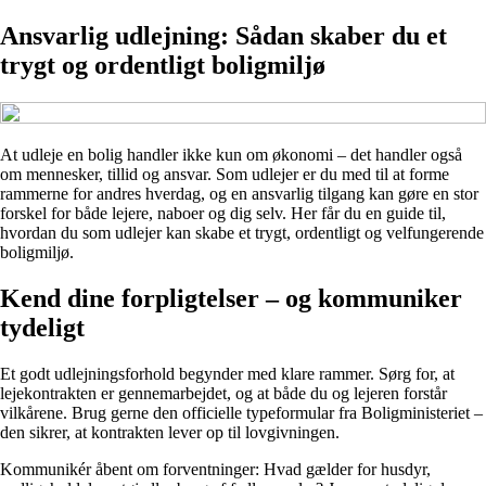
Ansvarlig udlejning: Sådan skaber du et
trygt og ordentligt boligmiljø
At udleje en bolig handler ikke kun om økonomi – det handler også
om mennesker, tillid og ansvar. Som udlejer er du med til at forme
rammerne for andres hverdag, og en ansvarlig tilgang kan gøre en stor
forskel for både lejere, naboer og dig selv. Her får du en guide til,
hvordan du som udlejer kan skabe et trygt, ordentligt og velfungerende
boligmiljø.
Kend dine forpligtelser – og kommuniker
tydeligt
Et godt udlejningsforhold begynder med klare rammer. Sørg for, at
lejekontrakten er gennemarbejdet, og at både du og lejeren forstår
vilkårene. Brug gerne den officielle typeformular fra Boligministeriet –
den sikrer, at kontrakten lever op til lovgivningen.
Kommunikér åbent om forventninger: Hvad gælder for husdyr,