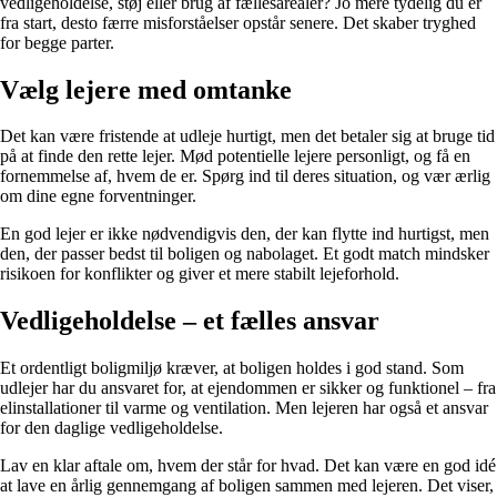
vedligeholdelse, støj eller brug af fællesarealer? Jo mere tydelig du er
fra start, desto færre misforståelser opstår senere. Det skaber tryghed
for begge parter.
Vælg lejere med omtanke
Det kan være fristende at udleje hurtigt, men det betaler sig at bruge tid
på at finde den rette lejer. Mød potentielle lejere personligt, og få en
fornemmelse af, hvem de er. Spørg ind til deres situation, og vær ærlig
om dine egne forventninger.
En god lejer er ikke nødvendigvis den, der kan flytte ind hurtigst, men
den, der passer bedst til boligen og nabolaget. Et godt match mindsker
risikoen for konflikter og giver et mere stabilt lejeforhold.
Vedligeholdelse – et fælles ansvar
Et ordentligt boligmiljø kræver, at boligen holdes i god stand. Som
udlejer har du ansvaret for, at ejendommen er sikker og funktionel – fra
elinstallationer til varme og ventilation. Men lejeren har også et ansvar
for den daglige vedligeholdelse.
Lav en klar aftale om, hvem der står for hvad. Det kan være en god idé
at lave en årlig gennemgang af boligen sammen med lejeren. Det viser,