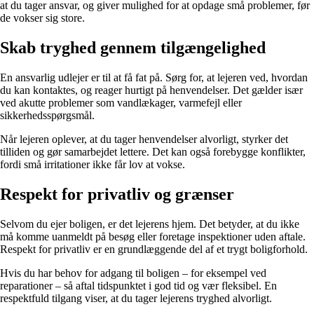
at du tager ansvar, og giver mulighed for at opdage små problemer, før
de vokser sig store.
Skab tryghed gennem tilgængelighed
En ansvarlig udlejer er til at få fat på. Sørg for, at lejeren ved, hvordan
du kan kontaktes, og reager hurtigt på henvendelser. Det gælder især
ved akutte problemer som vandlækager, varmefejl eller
sikkerhedsspørgsmål.
Når lejeren oplever, at du tager henvendelser alvorligt, styrker det
tilliden og gør samarbejdet lettere. Det kan også forebygge konflikter,
fordi små irritationer ikke får lov at vokse.
Respekt for privatliv og grænser
Selvom du ejer boligen, er det lejerens hjem. Det betyder, at du ikke
må komme uanmeldt på besøg eller foretage inspektioner uden aftale.
Respekt for privatliv er en grundlæggende del af et trygt boligforhold.
Hvis du har behov for adgang til boligen – for eksempel ved
reparationer – så aftal tidspunktet i god tid og vær fleksibel. En
respektfuld tilgang viser, at du tager lejerens tryghed alvorligt.