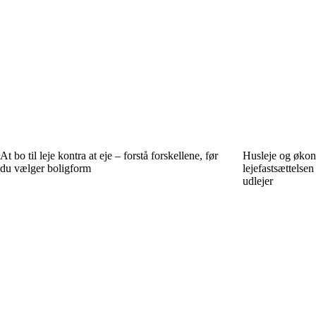
At bo til leje kontra at eje – forstå forskellene, før
Husleje og økon
du vælger boligform
lejefastsættelse
udlejer