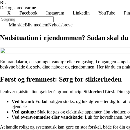
BL
Del og spred varme
X
Facebook
Instagram
LinkedIn
YouTube
Pin
Min side
Bliv medlem
Nyhedsbreve
Nødsituation i ejendommen? Sådan skal du 
En brandalarm, en sprunget vandrør eller en gaslugt i opgangen – nødsitu
beskytte både dig selv, dine naboer og ejendommen. Her får du en prakti
Først og fremmest: Sørg for sikkerheden
I enhver nødsituation gælder ét grundprincip:
Sikkerhed først
. Din eg
Ved brand:
Forlad boligen straks, og luk døren efter dig for at f
ejendele.
Ved gaslugt:
Sluk for gas og elektriske apparater, åbn vinduer, og
Ved oversvømmelse eller vandskade:
Luk for hovedhanen, hvis 
At handle roligt og systematisk kan gøre en stor forskel, både for din 