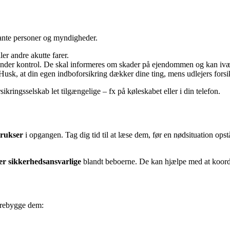
evante personer og myndigheder.
er andre akutte farer.
 under kontrol. De skal informeres om skader på ejendommen og kan ivæ
 Husk, at din egen indboforsikring dækker dine ting, mens udlejers for
ikringsselskab let tilgængelige – fx på køleskabet eller i din telefon.
trukser
i opgangen. Tag dig tid til at læse dem, før en nødsituation ops
ler sikkerhedsansvarlige
blandt beboerne. De kan hjælpe med at koord
forebygge dem: