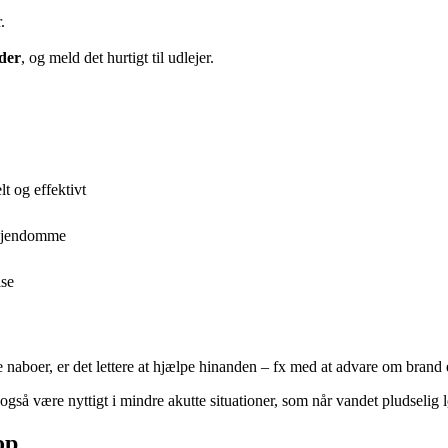
.
der
, og meld det hurtigt til udlejer.
t og effektivt
 ejendomme
lse
naboer, er det lettere at hjælpe hinanden – fx med at advare om brand e
å være nyttigt i mindre akutte situationer, som når vandet pludselig lø
op