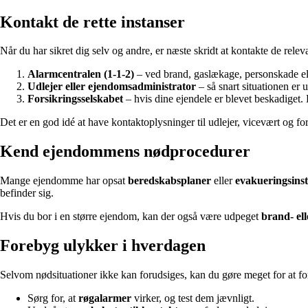
Kontakt de rette instanser
Når du har sikret dig selv og andre, er næste skridt at kontakte de rel
Alarmcentralen (1-1-2)
– ved brand, gaslækage, personskade ell
Udlejer eller ejendomsadministrator
– så snart situationen er
Forsikringsselskabet
– hvis dine ejendele er blevet beskadiget.
Det er en god idé at have kontaktoplysninger til udlejer, vicevært og fors
Kend ejendommens nødprocedurer
Mange ejendomme har opsat
beredskabsplaner
eller
evakueringsins
befinder sig.
Hvis du bor i en større ejendom, kan der også være udpeget
brand- el
Forebyg ulykker i hverdagen
Selvom nødsituationer ikke kan forudsiges, kan du gøre meget for at 
Sørg for, at
røgalarmer
virker, og test dem jævnligt.