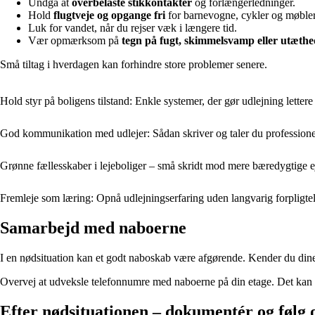
Undgå at
overbelaste stikkontakter
og forlængerledninger.
Hold
flugtveje og opgange fri
for barnevogne, cykler og møbler
Luk for vandet, når du rejser væk i længere tid.
Vær opmærksom på
tegn på fugt, skimmelsvamp eller utæthe
Små tiltag i hverdagen kan forhindre store problemer senere.
Hold styr på boligens tilstand: Enkle systemer, der gør udlejning lettere
God kommunikation med udlejer: Sådan skriver og taler du professionel
Grønne fællesskaber i lejeboliger – små skridt mod mere bæredygtige
Fremleje som læring: Opnå udlejningserfaring uden langvarig forpligte
Samarbejd med naboerne
I en nødsituation kan et godt naboskab være afgørende. Kender du dine 
Overvej at udveksle telefonnumre med naboerne på din etage. Det kan ogs
Efter nødsituationen – dokumentér og følg 