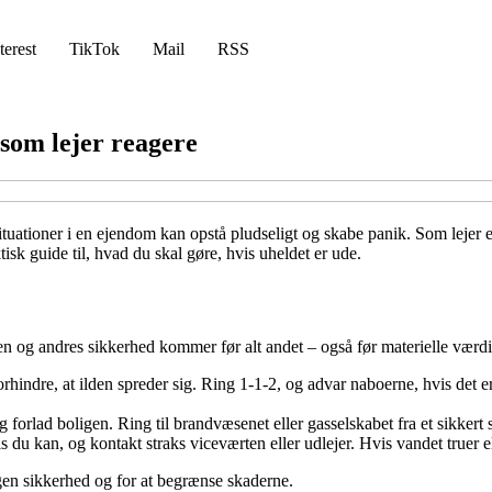
terest
TikTok
Mail
RSS
som lejer reagere
ationer i en ejendom kan opstå pludseligt og skabe panik. Som lejer er d
sk guide til, hvad du skal gøre, hvis uheldet er ude.
en og andres sikkerhed kommer før alt andet – også før materielle værdi
orhindre, at ilden spreder sig. Ring 1-1-2, og advar naboerne, hvis det er
 forlad boligen. Ring til brandvæsenet eller gasselskabet fra et sikkert 
du kan, og kontakt straks viceværten eller udlejer. Hvis vandet truer eli
egen sikkerhed og for at begrænse skaderne.